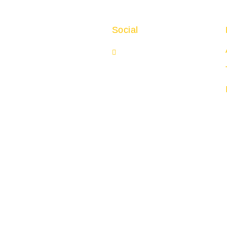
Social
Str. 11,
Facebook
nberg
1 - 0
se-sindelfingen.de