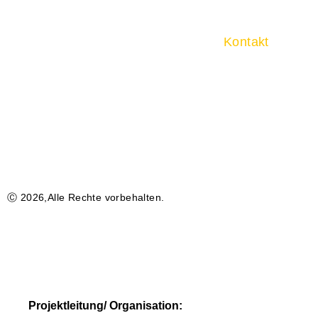
Kontakt
Marie-Curie-
71083 Herre
+49 7031 79
kontakt@mes
Ⓒ 2026,Alle Rechte vorbehalten.
Projektleitung/ Organisation: