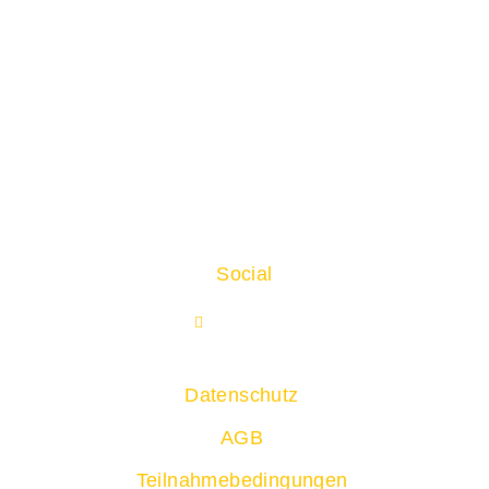
Marie-Curie-Str. 11,
71083 Herrenberg
+49 7031 791 - 0
kontakt@messe-sindelfingen.de
Social
Facebook
Datenschutz
AGB
Teilnahmebedingungen