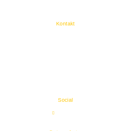
Kontakt
Marie-Curie-Str. 11,
71083 Herrenberg
+49 7031 791 - 0
kontakt@messe-sindelfingen.de
Social
Facebook